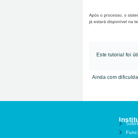
Após o processo, o sist
já estará disponível na t
Este tutorial foi út
Ainda com dificul
Instit
Sobr
Func