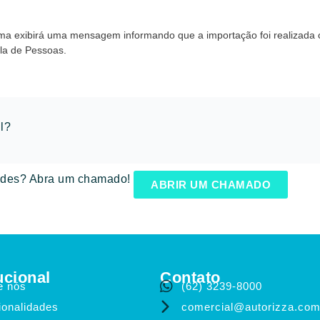
ema exibirá uma mensagem informando que a importação foi realizada
ela de Pessoas.
il?
dades? Abra um chamado!
ABRIR UM CHAMADO
ucional
Contato
e nós
(62) 3239-8000
ionalidades
comercial@autorizza.com