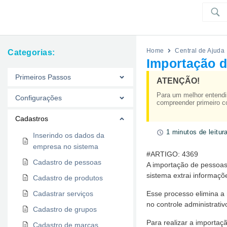
Home
Central de Ajuda
Categorias:
Importação 
Primeiros Passos
ATENÇÃO!
Para um melhor entendi
Configurações
compreender primeiro c
Cadastros
1 minutos de leitur
Inserindo os dados da
empresa no sistema
#ARTIGO: 4369
Cadastro de pessoas
A importação de pessoas 
sistema extrai informaç
Cadastro de produtos
Cadastrar serviços
Esse processo elimina a 
no controle administrativ
Cadastro de grupos
Para realizar a importaç
Cadastro de marcas