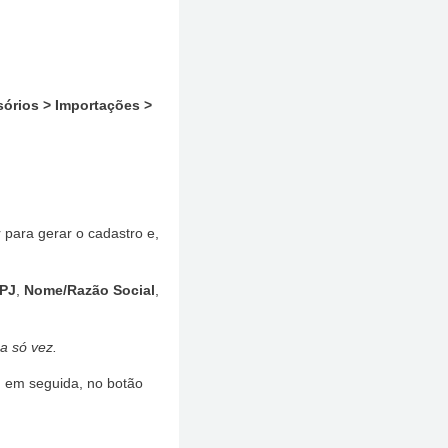
órios > Importações >
r para gerar o cadastro e,
PJ
,
Nome/Razão Social
,
a só vez.
, em seguida, no botão