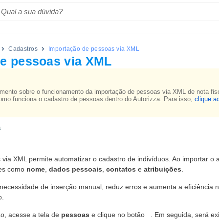
Cadastros
Importação de pessoas via XML
de pessoas via XML
mento sobre o funcionamento da importação de pessoas via XML de nota fisca
omo funciona o cadastro de pessoas dentro do Autorizza. Para isso,
clique a
a
via XML permite automatizar o cadastro de indivíduos. Ao importar o 
ões como
nome
,
dados pessoais
,
contatos
e
atribuições
.
necessidade de inserção manual, reduz erros e aumenta a eficiência n
o.
ão, acesse a tela de
pessoas
e clique no botão
. Em seguida, será exi