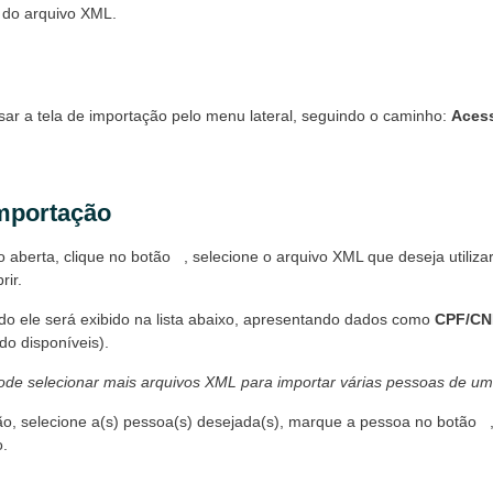
 do arquivo XML.
ar a tela de importação pelo menu lateral, seguindo o caminho:
Acess
mportação
 aberta, clique no botão
, selecione o arquivo XML que deseja utiliza
rir.
do ele será exibido na lista abaixo, apresentando dados como
CPF/CN
o disponíveis).
ode selecionar mais arquivos XML para importar várias pessoas de um
ão, selecione a(s) pessoa(s) desejada(s), marque a pessoa no botão
o.